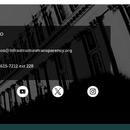
TO
isco@infrastructuretransparency.org
3615-7212 ext 228