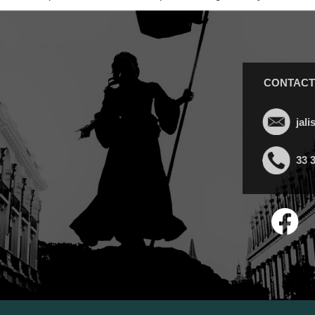
CONTAC
jal
33 