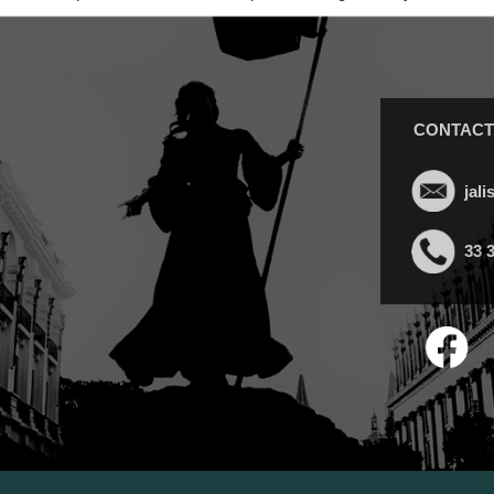
CONTACT
jal
33 