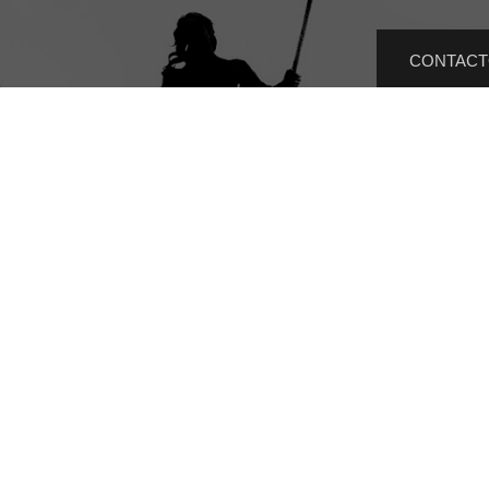
CONTAC
jal
33 
RIVACIDAD
CoST Jalisco 2025 | Todos los de
reservados