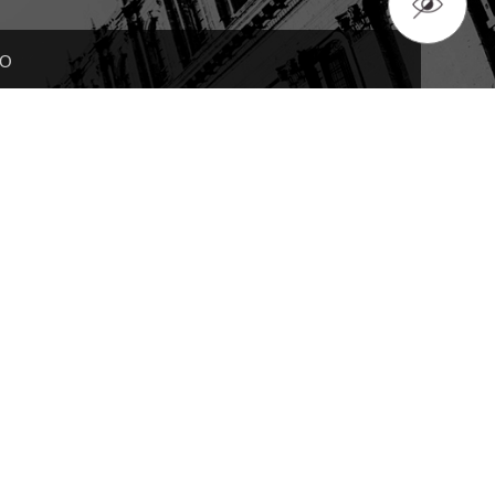
TO
isco@infrastructuretransparency.org
3615-7212 ext 228
rechos
SITIO DESARROLLADO POR