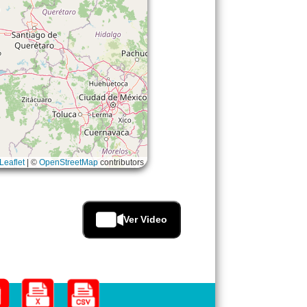
Leaflet
|
©
OpenStreetMap
contributors
Ver Video