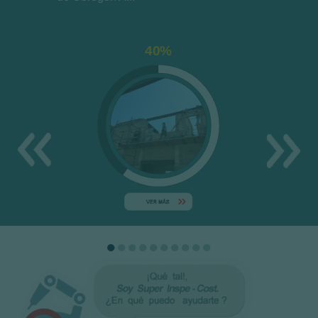
40%
●
●
●
●
●
●
●
●
●
●